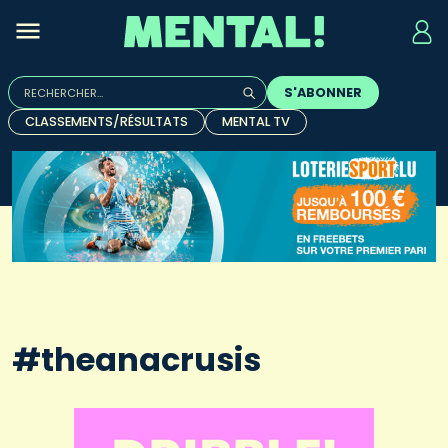
Rechercher :
S'ABONNER
Quand les résultats de l'auto-complétion sont disponibles, u
CLASSEMENTS/RÉSULTATS
MENTAL TV
#theanacrusis