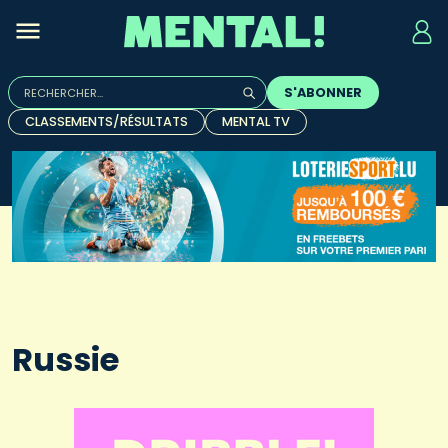
Rechercher :
S'ABONNER
Quand les résultats de l'auto-complétion sont disponibles, u
CLASSEMENTS/RÉSULTATS
MENTAL TV
Russie