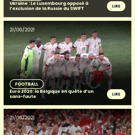
Ukraine : Le Luxembourg opposé à
LIRE
l’exclusion de la Russie du SWIFT
21/06/2021
FOOTBALL
Euro 2020: la Belgique en quête d’un
LIRE
sans-faute
21/06/2021