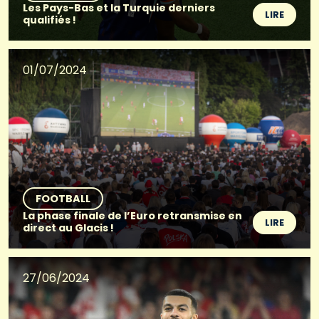
Les Pays-Bas et la Turquie derniers
LIRE
qualifiés !
01/07/2024
FOOTBALL
La phase finale de l’Euro retransmise en
LIRE
direct au Glacis !
27/06/2024