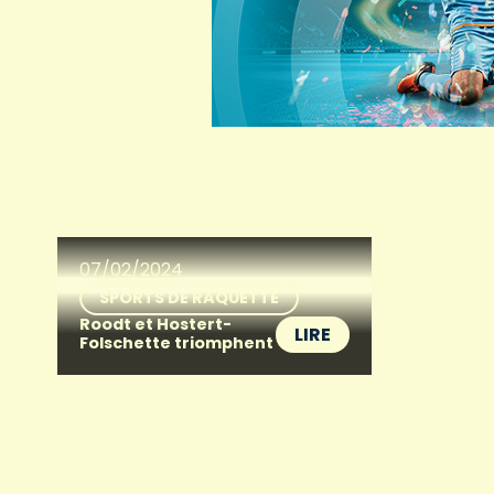
07/02/2024
SPORTS DE RAQUETTE
Roodt et Hostert-
LIRE
Folschette triomphent