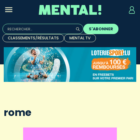
Rechercher :
S'ABONNER
Quand les résultats de l'auto-complétion sont disponibles, u
CLASSEMENTS/RÉSULTATS
MENTAL TV
rome