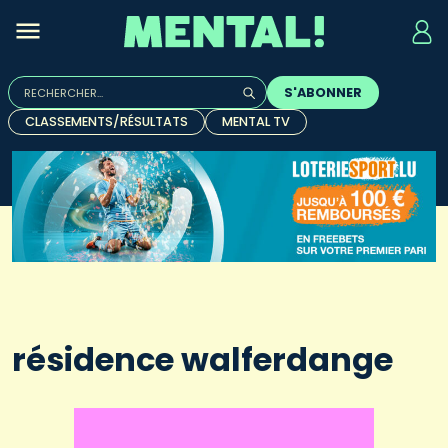
Rechercher :
S'ABONNER
Quand les résultats de l'auto-complétion sont disponibles, u
CLASSEMENTS/RÉSULTATS
MENTAL TV
résidence walferdange