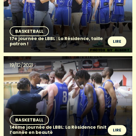
BASKETBALL
17e journée de LBBL : La Résidence, taille
LIRE
patron !
19/12/2021
BASKETBALL
14ème journée de LBBL: La Résidence finit
LIRE
l’année en beauté