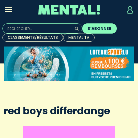
Rechercher :
S'ABONNER
Quand les résultats de l'auto-complétion sont disponibles, u
CLASSEMENTS/RÉSULTATS
MENTAL TV
red boys differdange