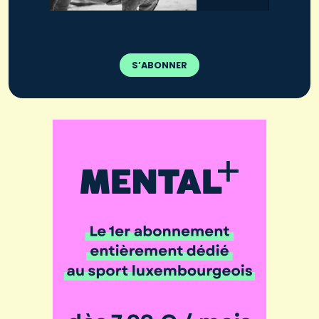
S’ABONNER