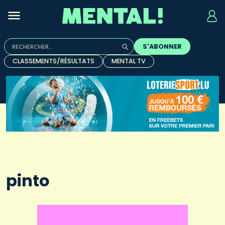
Rechercher :
S'ABONNER
Quand les résultats de l'auto-complétion sont disponibles, u
CLASSEMENTS/RÉSULTATS
MENTAL TV
pinto