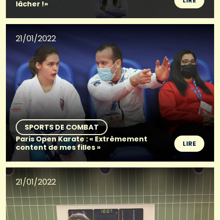
LIRE
lâcher !»
21/01/2022
SPORTS DE COMBAT
Paris Open Karate : « Extrêmement
LIRE
content de mes filles »
21/01/2022