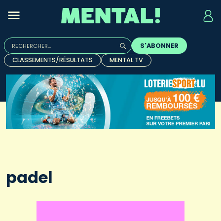
Rechercher :
S'ABONNER
Quand les résultats de l'auto-complétion sont disponibles, u
CLASSEMENTS/RÉSULTATS
MENTAL TV
padel