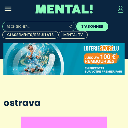
Rechercher :
S'ABONNER
Quand les résultats de l'auto-complétion sont disponibles, u
CLASSEMENTS/RÉSULTATS
MENTAL TV
ostrava