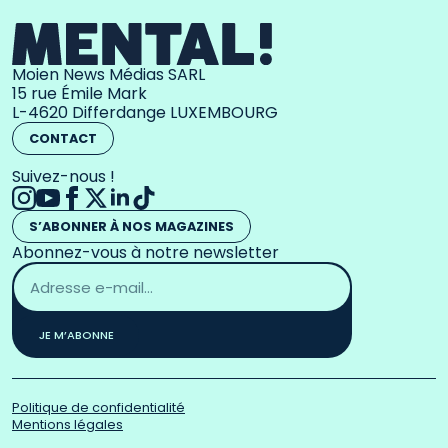
Moien News Médias SARL
15 rue Émile Mark
L-4620 Differdange LUXEMBOURG
CONTACT
Suivez-nous !
S’ABONNER À NOS MAGAZINES
Abonnez-vous à notre newsletter
Adresse
email
*
JE M’ABONNE
Politique de confidentialité
Mentions légales