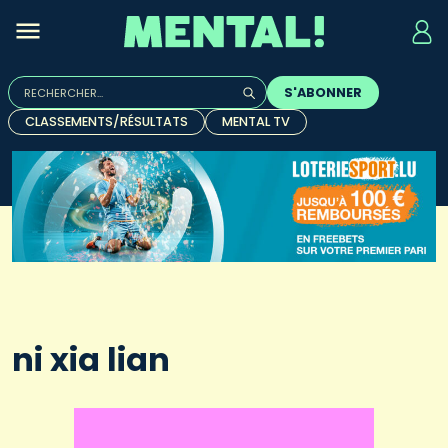
Rechercher :
S'ABONNER
Quand les résultats de l'auto-complétion sont disponibles, u
CLASSEMENTS/RÉSULTATS
MENTAL TV
ni xia lian