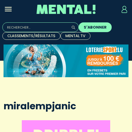
Rechercher :
S'ABONNER
Quand les résultats de l'auto-complétion sont disponibles, u
CLASSEMENTS/RÉSULTATS
MENTAL TV
miralempjanic