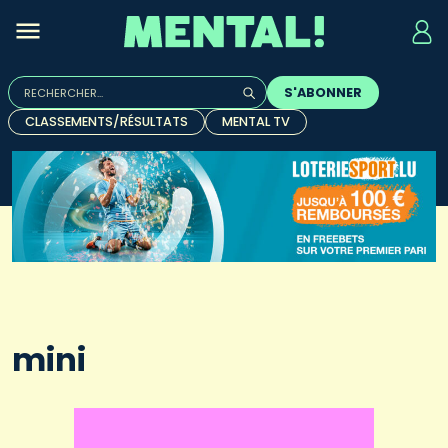
Rechercher :
S'ABONNER
Quand les résultats de l'auto-complétion sont disponibles, u
CLASSEMENTS/RÉSULTATS
MENTAL TV
mini