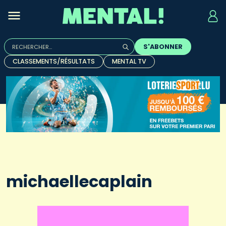
Rechercher :
S'ABONNER
Quand les résultats de l'auto-complétion sont disponibles, u
CLASSEMENTS/RÉSULTATS
MENTAL TV
michaellecaplain