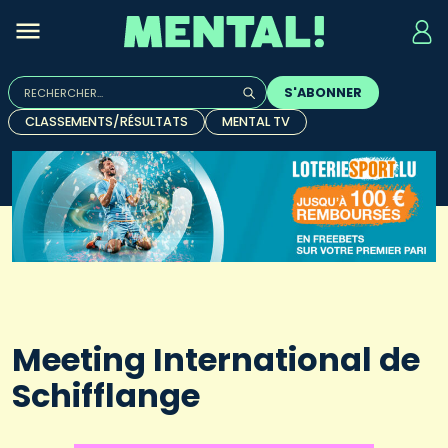
Rechercher :
S'ABONNER
Quand les résultats de l'auto-complétion sont disponibles, u
CLASSEMENTS/RÉSULTATS
MENTAL TV
Meeting International de
Schifflange