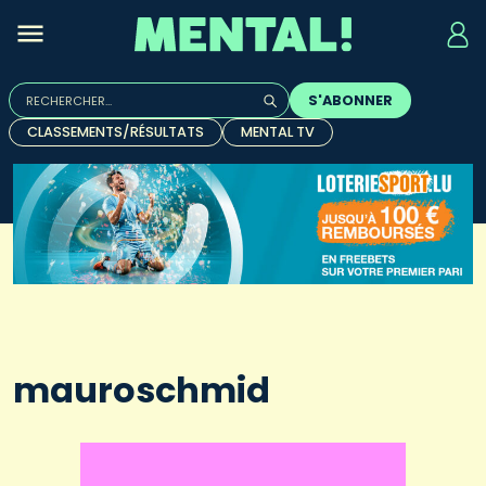
Rechercher :
S'ABONNER
Quand les résultats de l'auto-complétion sont disponibles, u
CLASSEMENTS/RÉSULTATS
MENTAL TV
mauroschmid