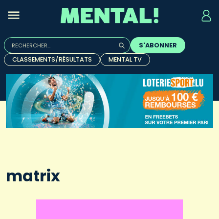
Rechercher :
S'ABONNER
Quand les résultats de l'auto-complétion sont disponibles, u
CLASSEMENTS/RÉSULTATS
MENTAL TV
matrix