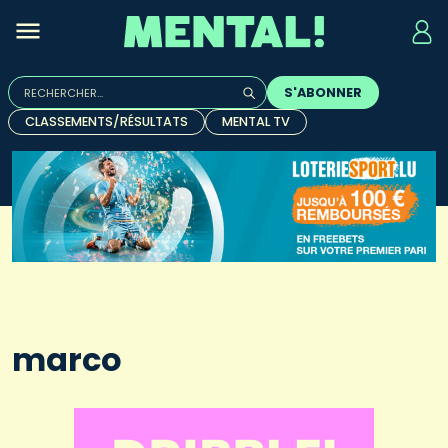
Rechercher :
S'ABONNER
Quand les résultats de l'auto-complétion sont disponibles, u
CLASSEMENTS/RÉSULTATS
MENTAL TV
marco