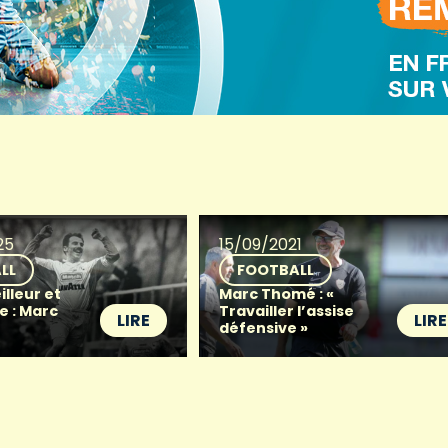
25
15/09/2021
LL
FOOTBALL
illeur et
Marc Thomé : «
re : Marc
Travailler l’assise
LIRE
LIRE
défensive »