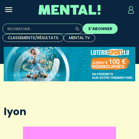
Rechercher :
S'ABONNER
Quand les résultats de l'auto-complétion sont disponibles, u
CLASSEMENTS/RÉSULTATS
MENTAL TV
lyon