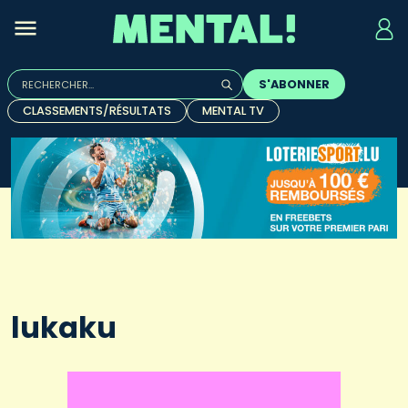
Rechercher :
S'ABONNER
Quand les résultats de l'auto-complétion sont disponibles, u
CLASSEMENTS/RÉSULTATS
MENTAL TV
lukaku