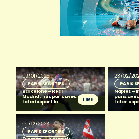
09/01/2026
28/02/20
PARIS SPORTIFS
PARIS S
Barcelone – Real
Naples – I
Madrid : nos paris avec
paris ave
LIRE
Loteriesport.lu
Loteriespo
06/12/2024
PARIS SPORTIFS
Everton – Liverpool :