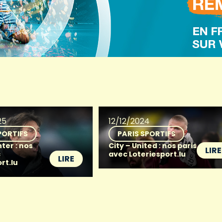
25
12/12/2024
PORTIFS
PARIS SPORTIFS
nter : nos
City – United : nos paris
LIRE
c
avec Loteriesport.lu
LIRE
rt.lu