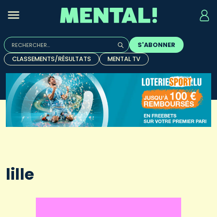
Rechercher :
S'ABONNER
Quand les résultats de l'auto-complétion sont disponibles, u
CLASSEMENTS/RÉSULTATS
MENTAL TV
lille