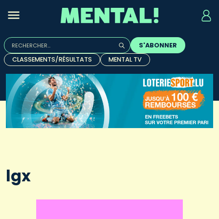
Rechercher :
S'ABONNER
Quand les résultats de l'auto-complétion sont disponibles, u
CLASSEMENTS/RÉSULTATS
MENTAL TV
lgx