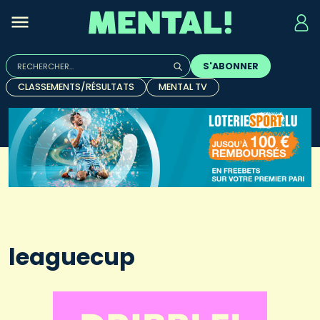
Rechercher :
S'ABONNER
Quand les résultats de l'auto-complétion sont disponibles, u
CLASSEMENTS/RÉSULTATS
MENTAL TV
leaguecup