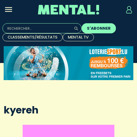
Rechercher :
S'ABONNER
Quand les résultats de l'auto-complétion sont disponibles, u
CLASSEMENTS/RÉSULTATS
MENTAL TV
kyereh