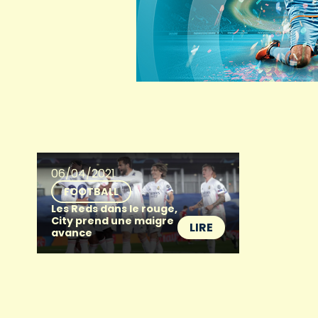
06/04/2021
FOOTBALL
Les Reds dans le rouge,
City prend une maigre
LIRE
avance