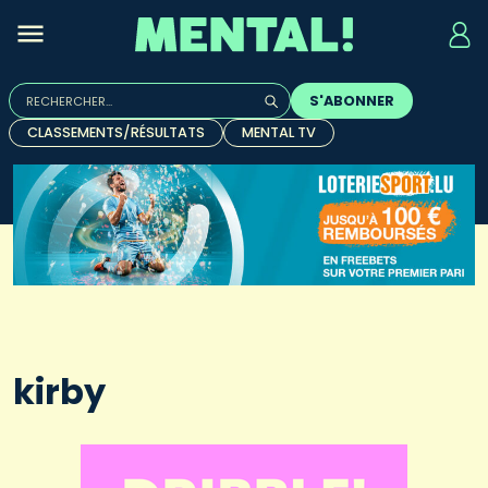
Rechercher :
S'ABONNER
Quand les résultats de l'auto-complétion sont disponibles, u
CLASSEMENTS/RÉSULTATS
MENTAL TV
kirby