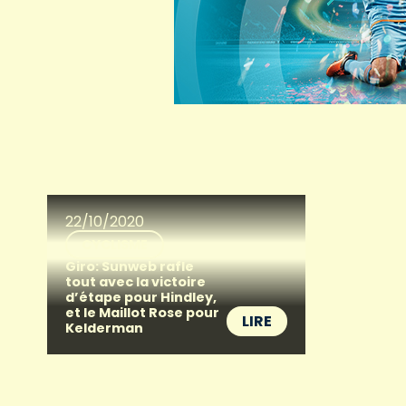
22/10/2020
CYCLISME
Giro: Sunweb rafle
tout avec la victoire
d’étape pour Hindley,
et le Maillot Rose pour
LIRE
Kelderman