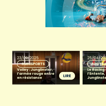
23/09/2025
25/04/20
OMNISPORTS
FOOTBA
Volley : Junglinster,
Le Racing
l’armée rouge entre
l’Entente,
LIRE
en résistance
Junglinste