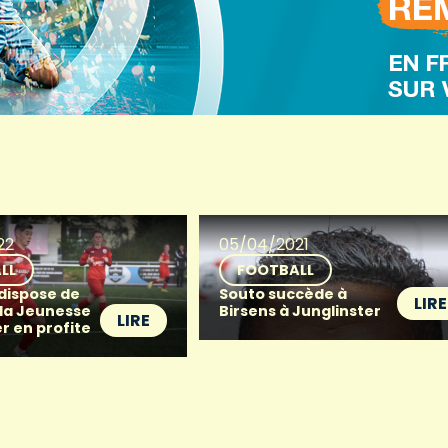
22
05/04/2021
LL
FOOTBALL
 dispose de
Souto succède à
LIRE
 la Jeunesse
Birsens à Junglinster
LIRE
r en profite