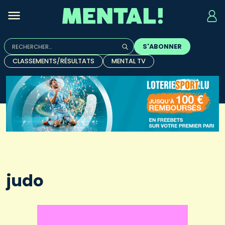
Rechercher :
S'ABONNER
Quand les résultats de l'auto-complétion sont disponibles, u
CLASSEMENTS/RÉSULTATS
MENTAL TV
judo