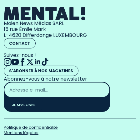
Moien News Médias SARL
15 rue Émile Mark
L-4620 Differdange LUXEMBOURG
CONTACT
Suivez-nous !
S’ABONNER À NOS MAGAZINES
Abonnez-vous à notre newsletter
Adresse
email
*
JE M’ABONNE
Politique de confidentialité
Mentions légales