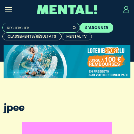
Rechercher :
S'ABONNER
Quand les résultats de l'auto-complétion sont disponibles, u
CLASSEMENTS/RÉSULTATS
MENTAL TV
jpee