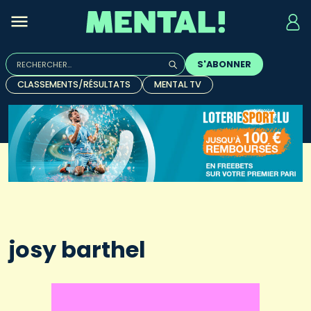
Rechercher :
S'ABONNER
Quand les résultats de l'auto-complétion sont disponibles, u
CLASSEMENTS/RÉSULTATS
MENTAL TV
josy barthel