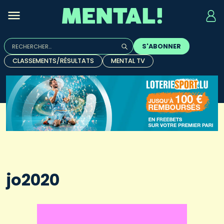
Rechercher :
S'ABONNER
Quand les résultats de l'auto-complétion sont disponibles, u
CLASSEMENTS/RÉSULTATS
MENTAL TV
jo2020