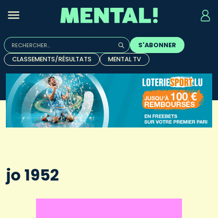
Rechercher :
S'ABONNER
Quand les résultats de l'auto-complétion sont disponibles, u
CLASSEMENTS/RÉSULTATS
MENTAL TV
jo 1952