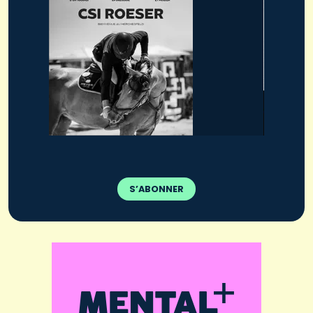
S’ABONNER