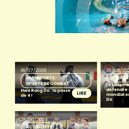
18/07/2025
26/06/20
OMNISPORTS
SPORTS
SPORTS DE COMBAT
Le Luxemb
défendre 
Hwa Rang Do : la passe
LIRE
mondial e
de 4 !
Do
28/06/2024
ACTUALITÉS