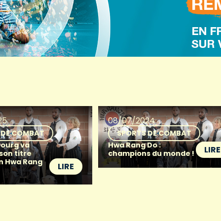
25
08/07/2024
 DE COMBAT
SPORTS DE COMBAT
ourg va
Hwa Rang Do :
LIRE
son titre
champions du monde !
n Hwa Rang
LIRE