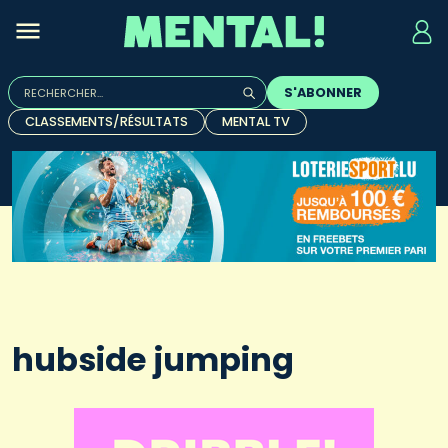
Rechercher :
S'ABONNER
Quand les résultats de l'auto-complétion sont disponibles, u
CLASSEMENTS/RÉSULTATS
MENTAL TV
hubside jumping