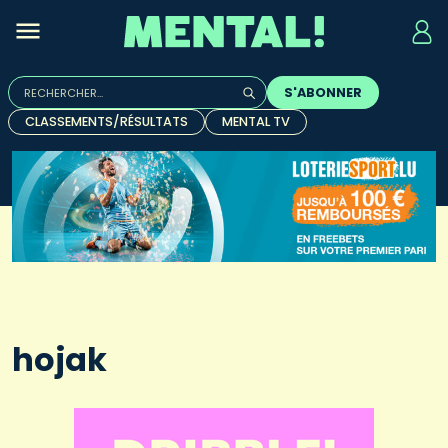
Rechercher :
S'ABONNER
Quand les résultats de l'auto-complétion sont disponibles, u
CLASSEMENTS/RÉSULTATS
MENTAL TV
hojak