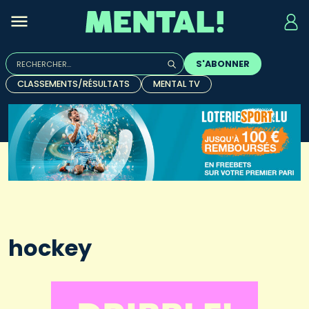
Rechercher :
S'ABONNER
Quand les résultats de l'auto-complétion sont disponibles, u
CLASSEMENTS/RÉSULTATS
MENTAL TV
hockey