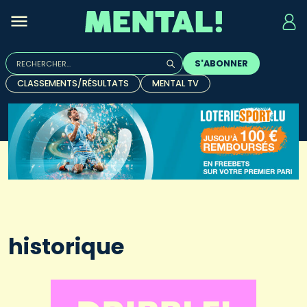
Rechercher :
S'ABONNER
Quand les résultats de l'auto-complétion sont disponibles, u
CLASSEMENTS/RÉSULTATS
MENTAL TV
historique