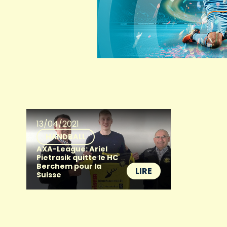
13/04/2021
HANDBALL
AXA-League: Ariel
Pietrasik quitte le HC
Berchem pour la
LIRE
Suisse