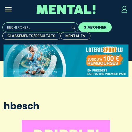
Rechercher :
S'ABONNER
Quand les résultats de l'auto-complétion sont disponibles, u
CLASSEMENTS/RÉSULTATS
MENTAL TV
hbesch