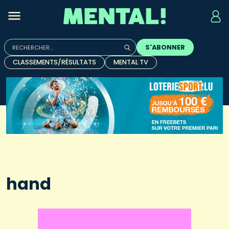
Rechercher :
S'ABONNER
Quand les résultats de l'auto-complétion sont disponibles, u
CLASSEMENTS/RÉSULTATS
MENTAL TV
hand