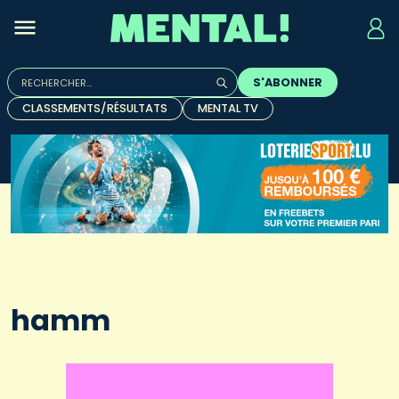
Rechercher :
S'ABONNER
Quand les résultats de l'auto-complétion sont disponibles, u
CLASSEMENTS/RÉSULTATS
MENTAL TV
hamm