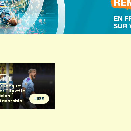
1
LL
s League:
 City et le
id en
LIRE
 favorable