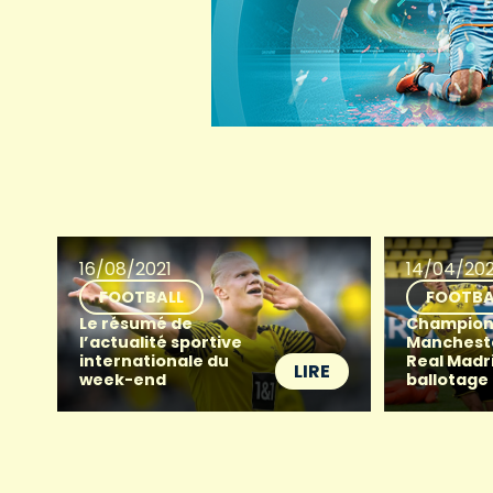
16/08/2021
14/04/202
FOOTBALL
FOOTBA
Le résumé de
Champion
l’actualité sportive
Manchester
internationale du
Real Madr
LIRE
week-end
ballotage