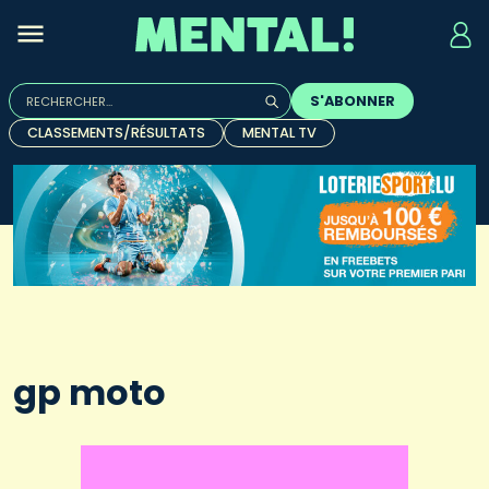
Rechercher :
S'ABONNER
Quand les résultats de l'auto-complétion sont disponibles, u
CLASSEMENTS/RÉSULTATS
MENTAL TV
gp moto