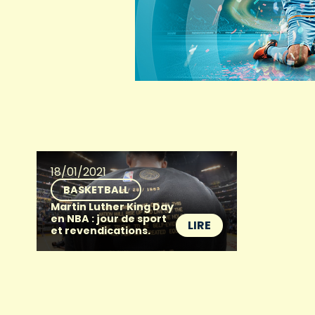
18/01/2021
BASKETBALL
Martin Luther King Day
en NBA : jour de sport
LIRE
et revendications.