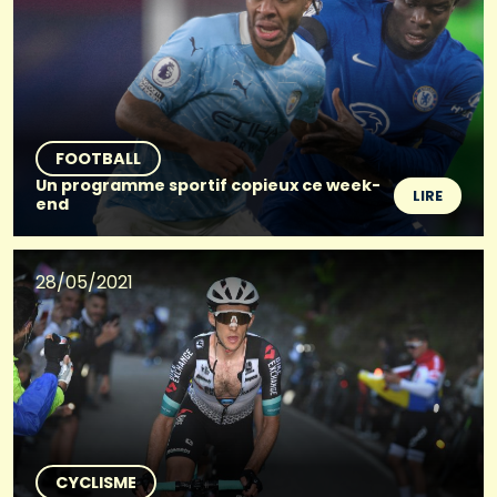
FOOTBALL
Un programme sportif copieux ce week-
LIRE
end
28/05/2021
CYCLISME